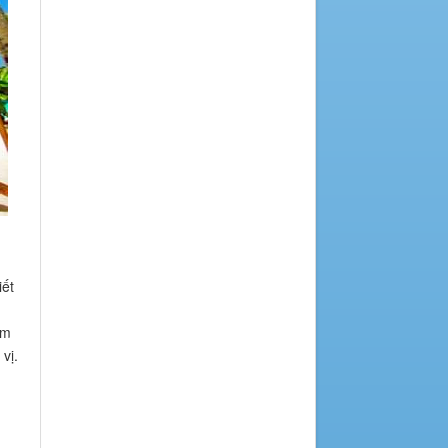
iết
ẻm
vị.