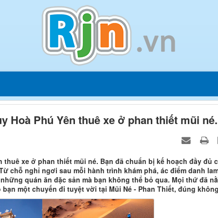
y Hoà Phú Yên thuê xe ở phan thiết mũi né.
thuê xe ở phan thiết mũi né. Bạn đã chuẩn bị kế hoạch đầy đủ 
 Từ chỗ nghỉ ngơi sau mỗi hành trình khám phá, ác điểm danh la
n những quán ăn đặc sản mà bạn không thể bỏ qua. Mọi thứ đã n
 bạn một chuyến đi tuyệt vời tại Mũi Né - Phan Thiết, đúng khôn