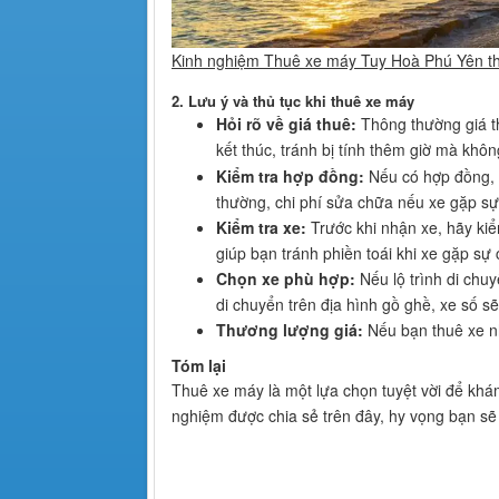
Kinh nghiệm Thuê xe máy Tuy Hoà Phú Yên thu
2.
Lưu ý và thủ tục khi thuê xe máy
Hỏi rõ về giá thuê:
Thông thường giá th
kết thúc, tránh bị tính thêm giờ mà không
Kiểm tra hợp đồng:
Nếu có hợp đồng,
thường, chi phí sửa chữa nếu xe gặp sự
Kiểm tra xe:
Trước khi nhận xe, hãy kiể
giúp bạn tránh phiền toái khi xe gặp sự
Chọn xe phù hợp:
Nếu lộ trình di chu
di chuyển trên địa hình gồ ghề, xe số sẽ
Thương lượng giá:
Nếu bạn thuê xe nh
Tóm lại
Thuê xe máy là một lựa chọn tuyệt vời để khám
nghiệm được chia sẻ trên đây, hy vọng bạn sẽ c