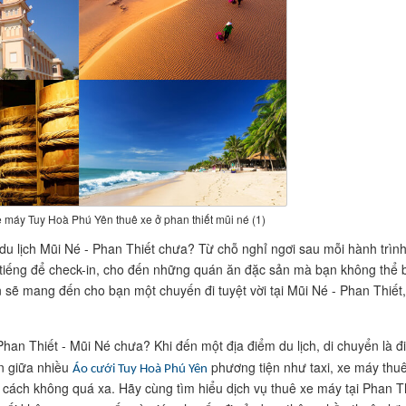
 máy Tuy Hoà Phú Yên thuê xe ở phan thiết mũi né (1)
u lịch Mũi Né - Phan Thiết chưa? Từ chỗ nghỉ ngơi sau mỗi hành trìn
tiếng để check-in, cho đến những quán ăn đặc sản mà bạn không thể 
 sẽ mang đến cho bạn một chuyến đi tuyệt vời tại Mũi Né - Phan Thiết,
an Thiết - Mũi Né chưa? Khi đến một địa điểm du lịch, di chuyển là đ
ọn giữa nhiều
phương tiện như taxi, xe máy thuê
Áo cưới Tuy Hoà Phú Yên
 cách không quá xa. Hãy cùng tìm hiểu dịch vụ thuê xe máy tại Phan T