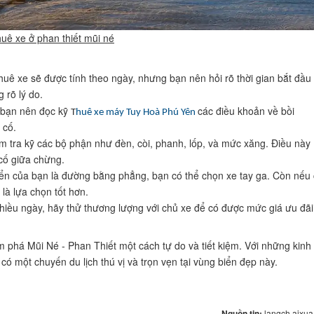
ê xe ở phan thiết mũi né
uê xe sẽ được tính theo ngày, nhưng bạn nên hỏi rõ thời gian bắt đầu
 rõ lý do.
 bạn nên đọc kỹ
các điều khoản về bồi
T
huê xe máy Tuy Hoà Phú Yên
 cố.
m tra kỹ các bộ phận như đèn, còi, phanh, lốp, và mức xăng. Điều này
 cố giữa chừng.
yển của bạn là đường bằng phẳng, bạn có thể chọn xe tay ga. Còn nếu
 là lựa chọn tốt hơn.
iều ngày, hãy thử thương lượng với chủ xe để có được mức giá ưu đãi
 phá Mũi Né - Phan Thiết một cách tự do và tiết kiệm. Với những kinh
ó một chuyến du lịch thú vị và trọn vẹn tại vùng biển đẹp này.
Nguồn tin:
langch aixu