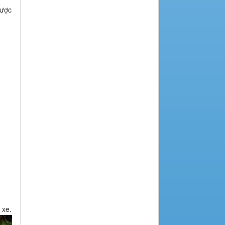
được
 xe.