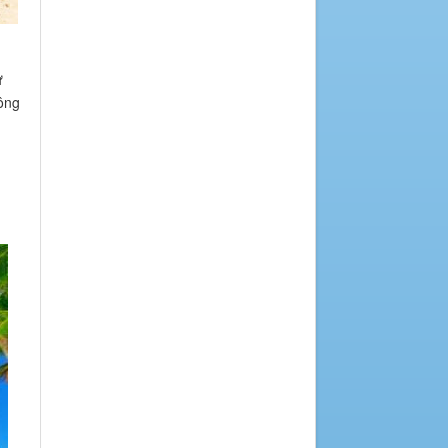
ự
hông