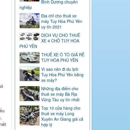
Bình Dương chuyên
nghiệp
Địa chỉ cho thuê xe
máy Tuy Hòa Phú Yên
uy tín 2021
DỊCH VỤ CHO THUÊ
XE 4 CHỖ TUY HÒA
PHÚ YÊN
THUÊ XE Ô TÔ GIÁ RẺ
TUY HÒA PHÚ YÊN
Vì sao nên đi du lịch
Tuy Hòa Phú Yên bằng
h
xe máy?
bỏ
Những địa điểm cho
thuê xe máy Bà Rịa
Vũng Tàu uy tín nhất
Top 10 cửa hàng cho
iều
thuê xe máy Long
,
Xuyên An Giang giá cả
hiết
hợp lý