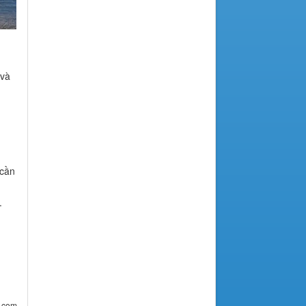
 và
 cần
.
a.com