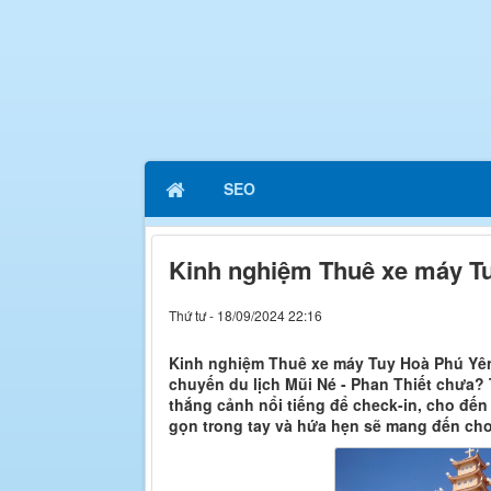
SEO
Kinh nghiệm Thuê xe máy Tu
Thứ tư - 18/09/2024 22:16
Kinh nghiệm Thuê xe máy Tuy Hoà Phú Yên 
chuyến du lịch Mũi Né - Phan Thiết chưa?
thắng cảnh nổi tiếng để check-in, cho đế
gọn trong tay và hứa hẹn sẽ mang đến cho