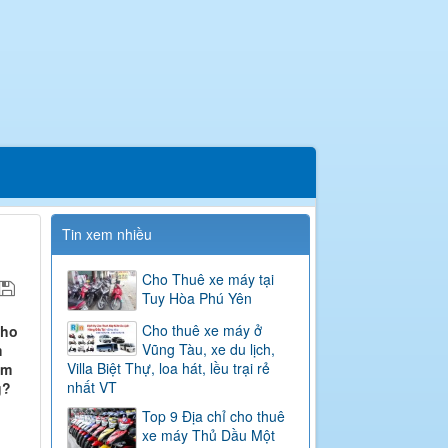
Tin xem nhiều
Cho Thuê xe máy tại
Tuy Hòa Phú Yên
Cho thuê xe máy ở
cho
Vũng Tàu, xe du lịch,
m
Villa Biệt Thự, loa hát, lều trại rẻ
ằm
nhất VT
g?
Top 9 Địa chỉ cho thuê
xe máy Thủ Dầu Một