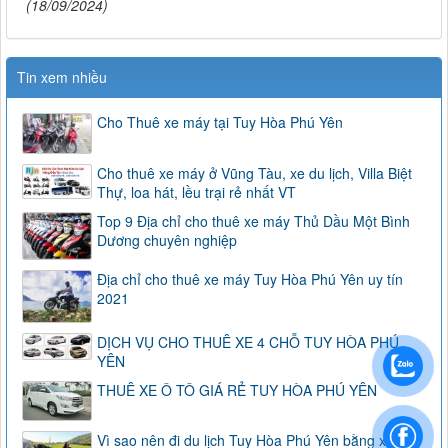
(18/09/2024)
Tin xem nhiều
Cho Thuê xe máy tại Tuy Hòa Phú Yên
Cho thuê xe máy ở Vũng Tàu, xe du lịch, Villa Biệt
Thự, loa hát, lều trại rẻ nhất VT
Top 9 Địa chỉ cho thuê xe máy Thủ Dầu Một Bình
Dương chuyên nghiệp
Địa chỉ cho thuê xe máy Tuy Hòa Phú Yên uy tín
2021
DỊCH VỤ CHO THUÊ XE 4 CHỖ TUY HÒA PHÚ
YÊN
THUÊ XE Ô TÔ GIÁ RẺ TUY HÒA PHÚ YÊN
Vì sao nên đi du lịch Tuy Hòa Phú Yên bằng xe