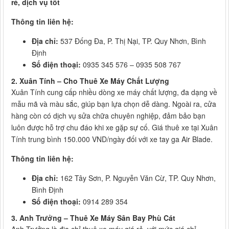
rẻ, dịch vụ tốt
Thông tin liên hệ:
Địa chỉ:
537 Đống Đa, P. Thị Nại, TP. Quy Nhơn, Bình
Định
Số điện thoại:
0935 345 576 – 0935 508 767
2. Xuân Tính – Cho Thuê Xe Máy Chất Lượng
Xuân Tính cung cấp nhiều dòng xe máy chất lượng, đa dạng về
mẫu mã và màu sắc, giúp bạn lựa chọn dễ dàng. Ngoài ra, cửa
hàng còn có dịch vụ sửa chữa chuyên nghiệp, đảm bảo bạn
luôn được hỗ trợ chu đáo khi xe gặp sự cố. Giá thuê xe tại Xuân
Tính trung bình 150.000 VND/ngày đối với xe tay ga Air Blade.
Thông tin liên hệ:
Địa chỉ:
162 Tây Sơn, P. Nguyễn Văn Cừ, TP. Quy Nhơn,
Bình Định
Số điện thoại:
0914 289 354
3. Anh Trưởng – Thuê Xe Máy Sân Bay Phù Cát
Anh Trưởng là địa chỉ thuê xe máy giá rẻ, với mức giá chỉ