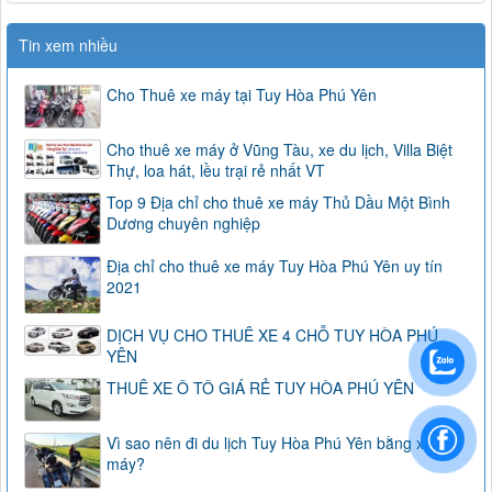
Tin xem nhiều
Cho Thuê xe máy tại Tuy Hòa Phú Yên
Cho thuê xe máy ở Vũng Tàu, xe du lịch, Villa Biệt
Thự, loa hát, lều trại rẻ nhất VT
Top 9 Địa chỉ cho thuê xe máy Thủ Dầu Một Bình
Dương chuyên nghiệp
Địa chỉ cho thuê xe máy Tuy Hòa Phú Yên uy tín
2021
DỊCH VỤ CHO THUÊ XE 4 CHỖ TUY HÒA PHÚ
YÊN
THUÊ XE Ô TÔ GIÁ RẺ TUY HÒA PHÚ YÊN
Vì sao nên đi du lịch Tuy Hòa Phú Yên bằng xe
máy?