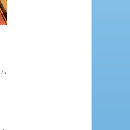
 mẫu
t