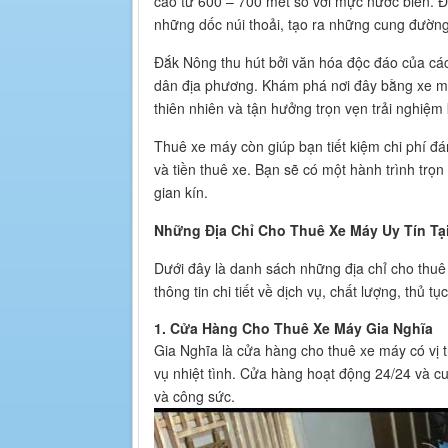
cao từ 600 – 700 mét so với mực nước biển. 
những dốc núi thoải, tạo ra những cung đường 
Đắk Nông thu hút bởi văn hóa độc đáo của các
dân địa phương. Khám phá nơi đây bằng xe m
thiên nhiên và tận hưởng trọn vẹn trải nghiệm 
Thuê xe máy còn giúp bạn tiết kiệm chi phí đ
và tiền thuê xe. Bạn sẽ có một hành trình tr
gian kín.
Những Địa Chỉ Cho Thuê Xe Máy Uy Tín Tạ
Dưới đây là danh sách những địa chỉ cho thuê
thông tin chi tiết về dịch vụ, chất lượng, thủ tụ
1. Cửa Hàng Cho Thuê Xe Máy Gia Nghĩa
Gia Nghĩa là cửa hàng cho thuê xe máy có vị t
vụ nhiệt tình. Cửa hàng hoạt động 24/24 và cu
và công sức.