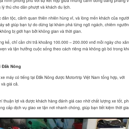
Địa hình phong phú với sự kết hợp giữa những cánh đồng bằng phẳng 
lý thú cho dân phượt và khách du lịch.
 dân tộc, cảnh quan thiên nhiên hùng vĩ, và lòng mến khách của ngườ
áy sẽ giúp bạn tự do dừng lại khám phá từng ngõ ngách, chiêm ngưỡ
không bị giới hạn bởi không gian và thời gian.
áng kể, chỉ cần chi trả khoảng 100.000 – 200.000 vnđ mỗi ngày cho xă
ọn vẹn và tận hưởng cuộc sống theo cách riêng mà không gò bó trong k
i Đắk Nông
 xe máy có tiếng tại Đắk Nông được Motortrip Việt Nam tổng hợp, với
c và giá cả.
rí thuận lợi và được khách hàng đánh giá cao nhờ chất lượng xe tốt, p
ng cấp dịch vụ giao xe tận nơi nhanh chóng, giúp bạn tiết kiệm thời gi