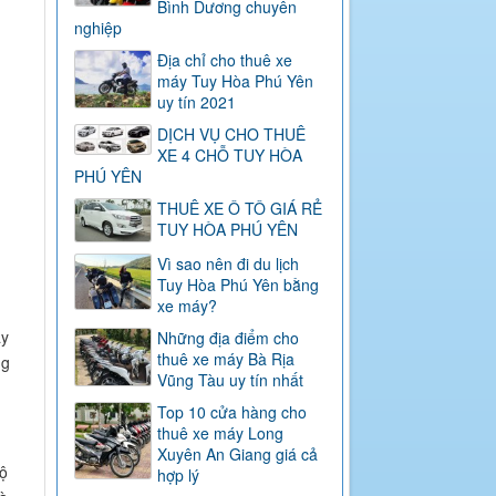
Bình Dương chuyên
nghiệp
Địa chỉ cho thuê xe
máy Tuy Hòa Phú Yên
uy tín 2021
DỊCH VỤ CHO THUÊ
XE 4 CHỖ TUY HÒA
PHÚ YÊN
THUÊ XE Ô TÔ GIÁ RẺ
TUY HÒA PHÚ YÊN
Vì sao nên đi du lịch
Tuy Hòa Phú Yên bằng
xe máy?
áy
Những địa điểm cho
thuê xe máy Bà Rịa
ng
Vũng Tàu uy tín nhất
Top 10 cửa hàng cho
thuê xe máy Long
Xuyên An Giang giá cả
độ
hợp lý