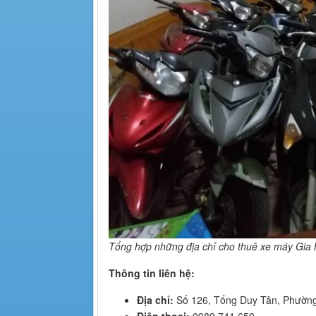
Tổng hợp những địa chỉ cho thuê xe máy Gia 
Thông tin liên hệ:
Địa chỉ:
Số 126, Tống Duy Tân, Phường
Điện thoại:
0989 741 659