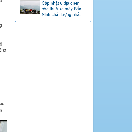
và
Cập nhật 6 địa điểm
cho thuê xe máy Bắc
Ninh chất lượng nhất
i
ng
ng
hông
hục
an