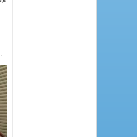
ược
.