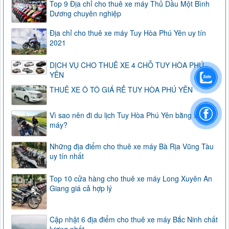
Top 9 Địa chỉ cho thuê xe máy Thủ Dầu Một Bình
Dương chuyên nghiệp
Địa chỉ cho thuê xe máy Tuy Hòa Phú Yên uy tín
2021
DỊCH VỤ CHO THUÊ XE 4 CHỖ TUY HÒA PHÚ
YÊN
THUÊ XE Ô TÔ GIÁ RẺ TUY HÒA PHÚ YÊN
Vì sao nên đi du lịch Tuy Hòa Phú Yên bằng xe
máy?
Những địa điểm cho thuê xe máy Bà Rịa Vũng Tàu
uy tín nhất
Top 10 cửa hàng cho thuê xe máy Long Xuyên An
Giang giá cả hợp lý
Cập nhật 6 địa điểm cho thuê xe máy Bắc Ninh chất