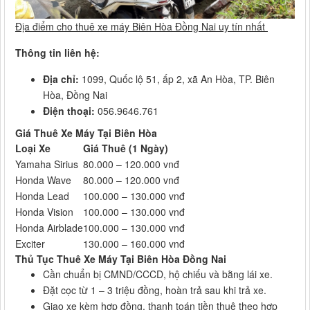
Địa điểm cho thuê xe máy Biên Hòa Đồng Nai uy tín nhất
Thông tin liên hệ:
Địa chỉ:
1099, Quốc lộ 51, ấp 2, xã An Hòa, TP. Biên
Hòa, Đồng Nai
Điện thoại:
056.9646.761
Giá Thuê Xe Máy Tại Biên Hòa
Loại Xe
Giá Thuê (1 Ngày)
Yamaha Sirius
80.000 – 120.000 vnđ
Honda Wave
80.000 – 120.000 vnđ
Honda Lead
100.000 – 130.000 vnđ
Honda Vision
100.000 – 130.000 vnđ
Honda Airblade
100.000 – 130.000 vnđ
Exciter
130.000 – 160.000 vnđ
Thủ Tục Thuê Xe Máy Tại Biên Hòa Đồng Nai
Cần chuẩn bị CMND/CCCD, hộ chiếu và bằng lái xe.
Đặt cọc từ 1 – 3 triệu đồng, hoàn trả sau khi trả xe.
Giao xe kèm hợp đồng, thanh toán tiền thuê theo hợp