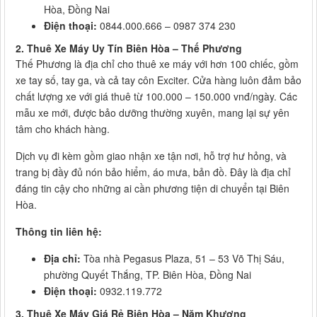
Hòa, Đồng Nai
Điện thoại:
0844.000.666 – 0987 374 230
2.
Thuê Xe Máy Uy Tín Biên Hòa – Thế Phương
Thế Phương là địa chỉ cho thuê xe máy với hơn 100 chiếc, gồm
xe tay số, tay ga, và cả tay côn Exciter. Cửa hàng luôn đảm bảo
chất lượng xe với giá thuê từ 100.000 – 150.000 vnđ/ngày. Các
mẫu xe mới, được bảo dưỡng thường xuyên, mang lại sự yên
tâm cho khách hàng.
Dịch vụ đi kèm gồm giao nhận xe tận nơi, hỗ trợ hư hỏng, và
trang bị đầy đủ nón bảo hiểm, áo mưa, bản đồ. Đây là địa chỉ
đáng tin cậy cho những ai cần phương tiện di chuyển tại Biên
Hòa.
Thông tin liên hệ:
Địa chỉ:
Tòa nhà Pegasus Plaza, 51 – 53 Võ Thị Sáu,
phường Quyết Thắng, TP. Biên Hòa, Đồng Nai
Điện thoại:
0932.119.772
3.
Thuê Xe Máy Giá Rẻ Biên Hòa – Năm Khương