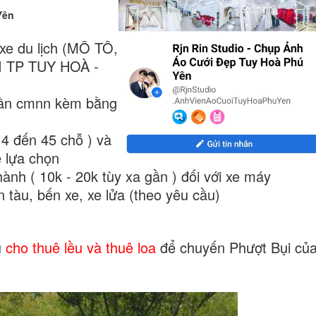
 Yên
 du lịch (MÔ TÔ,
ẠI TP TUY HOÀ -
 cần cmnn kèm bằng
, 4 đến 45 chỗ )
và
ể lựa chọn
hành ( 10k - 20k tùy xa gần ) đối với xe máy
n tàu, bến xe, xe lửa (theo yêu cầu)
ụ
cho thuê lều và thuê loa
để chuyến Phượt Bụi củ