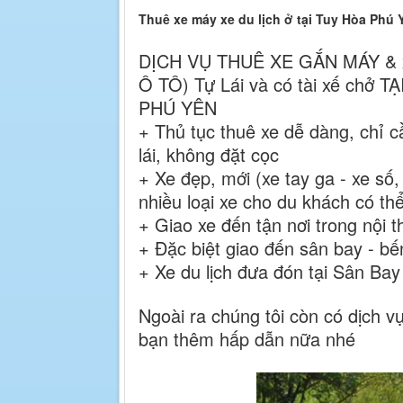
Thuê xe máy xe du lịch ở tại Tuy Hòa Phú
DỊCH VỤ THUÊ XE GẮN MÁY & xe
Ô TÔ) Tự Lái và có tài xế chở T
PHÚ YÊN
+ Thủ tục thuê xe dễ dàng, chỉ
lái,
không đặt cọc
+ Xe đẹp, mới
(xe tay ga - xe số
nhiều loại xe cho du khách có th
+ Giao xe đến tận nơi trong nội t
+ Đặc biệt giao đến sân bay - bế
+ Xe du lịch đưa đón tại Sân Bay
Ngoài ra chúng tôi còn có dịch v
bạn thêm hấp dẫn nữa nhé