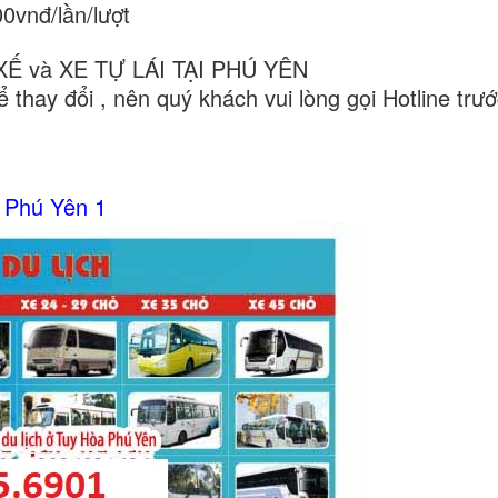
vnđ/lần/lượt
XẾ và XE TỰ LÁI TẠI PHÚ YÊN
 thay đổi , nên quý khách vui lòng gọi Hotline trư
 Phú Yên 1