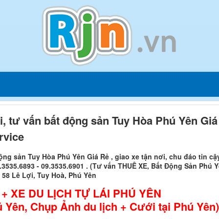
ái, tư vấn bất động sản Tuy Hòa Phú Yên Giá
rvice
 động sản Tuy Hòa Phú Yên Giá Rẻ , giao xe tận nơi, chu đáo tin cậ
9.3535.6893 - 09.3535.6901 . (Tư vấn THUÊ XE, Bất Động Sản Phú Y
: 58 Lê Lợi, Tuy Hoà, Phú Yên
+ XE DU LỊCH TỰ LÁI PHÚ YÊN
 Yên, Chụp Ảnh du lịch + Cưới tại Phú Yên)