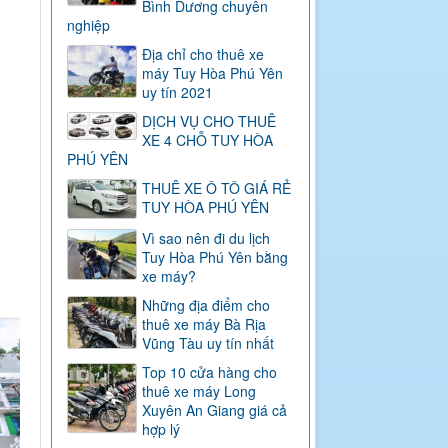
Bình Dương chuyên
nghiệp
Địa chỉ cho thuê xe
máy Tuy Hòa Phú Yên
uy tín 2021
DỊCH VỤ CHO THUÊ
XE 4 CHỖ TUY HÒA
PHÚ YÊN
THUÊ XE Ô TÔ GIÁ RẺ
TUY HÒA PHÚ YÊN
Vì sao nên đi du lịch
Tuy Hòa Phú Yên bằng
xe máy?
Những địa điểm cho
thuê xe máy Bà Rịa
Vũng Tàu uy tín nhất
Top 10 cửa hàng cho
thuê xe máy Long
Xuyên An Giang giá cả
hợp lý