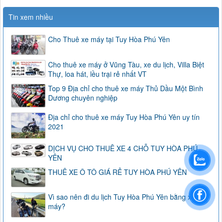
Tin xem nhiều
Cho Thuê xe máy tại Tuy Hòa Phú Yên
Cho thuê xe máy ở Vũng Tàu, xe du lịch, Villa Biệt
Thự, loa hát, lều trại rẻ nhất VT
Top 9 Địa chỉ cho thuê xe máy Thủ Dầu Một Bình
Dương chuyên nghiệp
Địa chỉ cho thuê xe máy Tuy Hòa Phú Yên uy tín
2021
DỊCH VỤ CHO THUÊ XE 4 CHỖ TUY HÒA PHÚ
YÊN
THUÊ XE Ô TÔ GIÁ RẺ TUY HÒA PHÚ YÊN
Vì sao nên đi du lịch Tuy Hòa Phú Yên bằng xe
máy?