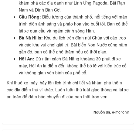
khám phá các địa danh như Linh Ứng Pagoda, Bãi Rạn
Nam và Đỉnh Bàn Cờ.
Cầu Rồng:
Biểu tượng của thành phố, nổi tiếng với màn
trình diễn ánh sáng và pháo hoa vào buổi tối. Bạn có thể
lái xe qua cầu và ngắm cảnh sông Hàn.
Bà Nà Hills:
Khu du lịch trên đỉnh núi Chúa với cáp treo
và các khu vui chơi giải trí. Bãi biển Non Nước cũng nằm
gần đó, bạn có thể ghé thăm nếu có thời gian.
Hội An:
Dù nằm cách Đà Nẵng khoảng 30 phút đi xe
máy, Hội An là điểm đến không thể bỏ lỡ với kiến trúc cổ
và không gian yên bình của phố cổ.
Khi thuê xe máy, hãy lên lịch trình chi tiết và khám phá thêm
các địa điểm thú vị khác. Luôn tuân thủ luật giao thông và lái xe
an toàn để đảm bảo chuyến đi của bạn thật trọn vẹn.
Nguồn tin:
e-mo to.vn