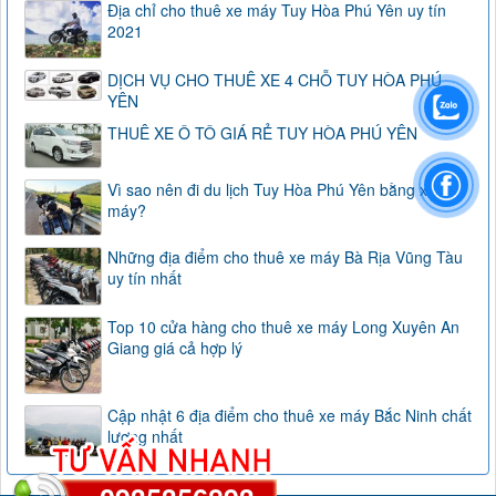
Địa chỉ cho thuê xe máy Tuy Hòa Phú Yên uy tín
2021
DỊCH VỤ CHO THUÊ XE 4 CHỖ TUY HÒA PHÚ
YÊN
THUÊ XE Ô TÔ GIÁ RẺ TUY HÒA PHÚ YÊN
Vì sao nên đi du lịch Tuy Hòa Phú Yên bằng xe
máy?
Những địa điểm cho thuê xe máy Bà Rịa Vũng Tàu
uy tín nhất
Top 10 cửa hàng cho thuê xe máy Long Xuyên An
Giang giá cả hợp lý
Cập nhật 6 địa điểm cho thuê xe máy Bắc Ninh chất
lượng nhất