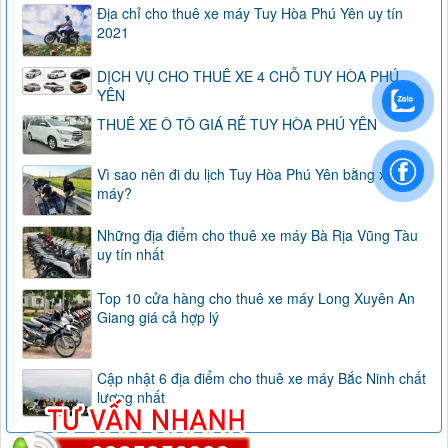
Địa chỉ cho thuê xe máy Tuy Hòa Phú Yên uy tín
2021
DỊCH VỤ CHO THUÊ XE 4 CHỖ TUY HÒA PHÚ
YÊN
THUÊ XE Ô TÔ GIÁ RẺ TUY HÒA PHÚ YÊN
Vì sao nên đi du lịch Tuy Hòa Phú Yên bằng xe
máy?
Những địa điểm cho thuê xe máy Bà Rịa Vũng Tàu
uy tín nhất
Top 10 cửa hàng cho thuê xe máy Long Xuyên An
Giang giá cả hợp lý
Cập nhật 6 địa điểm cho thuê xe máy Bắc Ninh chất
lượng nhất