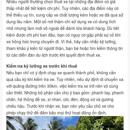
Nhiều người thường chọn thuê xe tại những địa điểm có giá
thấp nhất để tiết kiệm chi phí. Tuy nhiên, các địa điểm này có
thể thiếu uy tín, cung cấp xe chất lượng kém hoặc xe đã qua sử
dụng lâu năm. Một số nơi thậm chí sử dụng xe có dung tích
nhỏ nhưng làm mới vỏ ngoài để đánh lừa khách hàng. Dù tiết
kiệm được chi phí ban đầu, bạn có nguy cơ gặp phải sự cố khi
xe hỏng hóc trong chuyến đi. Vì thế, hãy cân nhắc kỹ lưỡng,
tham khảo ý kiến từ người thân, bạn bè hoặc tìm kiếm thông tin
từ các diễn đàn du lịch trước khi quyết định thuê xe.
Kiểm tra kỹ lưỡng xe trước khi thuê
Nếu bạn chỉ có ý định chạy xe quanh thành phố, không cần
quá cầu kỳ khi kiểm tra xe. Tuy nhiên, nếu dự định di chuyển xa
với quãng đường trên 30km, việc kiểm tra xe trở nên vô cùng
cần thiết. Những bộ phận cần chú ý bao gồm: phanh tay, phanh
chân, hệ thống đề xe, xi nhan, còi, đèn, động cơ và gương
chiếu hậu. Trước khi nhận xe, bạn nên yêu cầu chủ xe cho
phép chạy thử để đảm bảo mọi thứ hoạt động ổn định.