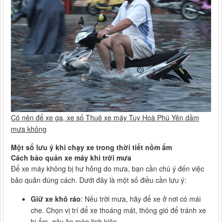
Có nên để xe ga, xe số Thuê xe máy Tuy Hoà Phú Yên dầm
mưa không
Một số lưu ý khi chạy xe trong thời tiết nồm ẩm
Cách bảo quản xe máy khi trời mưa
Để xe máy không bị hư hỏng do mưa, bạn cần chú ý đến việc
bảo quản đúng cách. Dưới đây là một số điều cần lưu ý:
Giữ xe khô ráo
: Nếu trời mưa, hãy để xe ở nơi có mái
che. Chọn vị trí để xe thoáng mát, thông gió để tránh xe
bị ẩm, gây ăn mòn linh kiện.