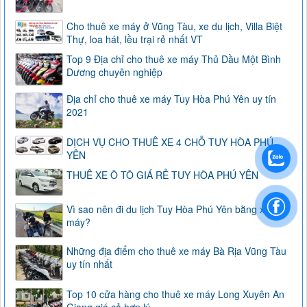
Cho thuê xe máy ở Vũng Tàu, xe du lịch, Villa Biệt
Thự, loa hát, lều trại rẻ nhất VT
Top 9 Địa chỉ cho thuê xe máy Thủ Dầu Một Bình
Dương chuyên nghiệp
Địa chỉ cho thuê xe máy Tuy Hòa Phú Yên uy tín
2021
DỊCH VỤ CHO THUÊ XE 4 CHỖ TUY HÒA PHÚ
YÊN
THUÊ XE Ô TÔ GIÁ RẺ TUY HÒA PHÚ YÊN
Vì sao nên đi du lịch Tuy Hòa Phú Yên bằng xe
máy?
Những địa điểm cho thuê xe máy Bà Rịa Vũng Tàu
uy tín nhất
Top 10 cửa hàng cho thuê xe máy Long Xuyên An
Giang giá cả hợp lý