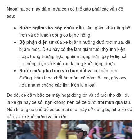
Ngoài ra, xe máy dầm mưa còn có thể gặp phải các vấn đề
sau:
Nước ngấm vào hộp chứa dầu
, làm giảm khả năng bôi
trơn và dễ khiến động cơ bị hư hỏng.
Bộ phận điện tử
của xe bị ảnh hưởng dưới trời mưa, dễ
bị ẩm mốc. Điều này có thể làm giảm tuổi thọ linh kiện,
hoặc trong trường hợp nghiêm trọng hơn, gây tê liệt cả
hệ thống điện và khiến xe không khởi động được.
Nước mưa pha trộn với bùn đất
và bụi bẩn trên
đường, kèm theo chất ăn mòn, sẽ bám lên xe, gây oxy
hóa nhanh chóng các linh kiện kim loại.
Do đó, để đảm bảo xe máy hoạt động tốt và có tuổi thọ dài, dù
là xe ga hay xe số, bạn không nên để xe dưới trời mưa quá lâu.
Nếu không có chỗ để xe có mái che, hãy sử dụng bạt che xe để
bảo vệ xe khỏi nước và ẩm ướt.