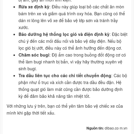
Rửa xe định kỳ
: Điều này giúp loại bỏ các chất ăn mòn
bám trên xe và giảm quá trình oxy hóa. Bạn cũng có thể
dán ni lông lên vỏ xe để bảo vệ lớp sơn và tránh trầy
xước.
Bảo dưỡng hệ thống lọc gió và điện định kỳ
: Đặc biệt
chú ý đến các mối đấu nối và bảo vệ dây điện. Nếu bộ
lọc gió bị ướt, điều này có thể ảnh hưởng đến động cơ.
Chăm sóc bugi
: Độ ẩm cao trong buồng đốt động cơ có
thể làm bugi nhanh bị bẩn, vì vậy hãy thường xuyên vệ
sinh bugi.
Tra dầu liên tục cho các chi tiết chuyển động
: Các bộ
phận như ổ trục và xích cần được tra dầu đều đặn. Hệ
thống quạt gió làm mát cũng cần được bảo dưỡng định
kỳ để đảm bảo khả năng tản nhiệt tốt.
Với những lưu ý trên, bạn có thể yên tâm bảo vệ chiếc xe của
mình khi gặp thời tiết xấu.
Nguồn tin:
dibao.co m.vn