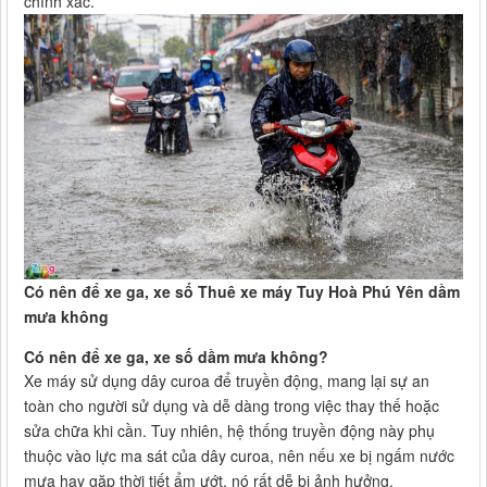
chính xác.
Có nên để xe ga, xe số Thuê xe máy Tuy Hoà Phú Yên dầm
mưa không
Có nên để xe ga, xe số dầm mưa không?
Xe máy sử dụng dây curoa để truyền động, mang lại sự an
toàn cho người sử dụng và dễ dàng trong việc thay thế hoặc
sửa chữa khi cần. Tuy nhiên, hệ thống truyền động này phụ
thuộc vào lực ma sát của dây curoa, nên nếu xe bị ngấm nước
mưa hay gặp thời tiết ẩm ướt, nó rất dễ bị ảnh hưởng.