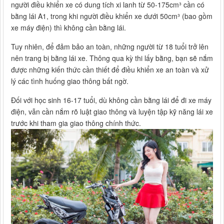
người điều khiển xe có dung tích xi lanh từ 50-175cm³ cần có
bằng lái A1, trong khi người điều khiển xe dưới 50cm³ (bao gồm
xe máy điện) thì không cần bằng lái.
Tuy nhiên, để đảm bảo an toàn, những người từ 18 tuổi trở lên
nên trang bị bằng lái xe. Thông qua kỳ thi lấy bằng, bạn sẽ nắm
được những kiến thức cần thiết để điều khiển xe an toàn và xử
lý các tình huống giao thông bất ngờ.
Đối với học sinh 16-17 tuổi, dù không cần bằng lái để đi xe máy
điện, vẫn cần nắm rõ luật giao thông và luyện tập kỹ năng lái xe
trước khi tham gia giao thông chính thức.