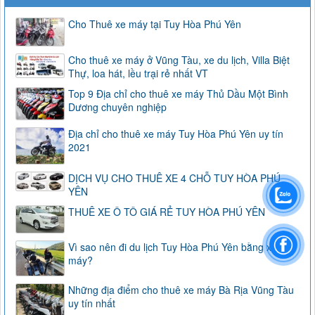
Cho Thuê xe máy tại Tuy Hòa Phú Yên
Cho thuê xe máy ở Vũng Tàu, xe du lịch, Villa Biệt
Thự, loa hát, lều trại rẻ nhất VT
Top 9 Địa chỉ cho thuê xe máy Thủ Dầu Một Bình
Dương chuyên nghiệp
Địa chỉ cho thuê xe máy Tuy Hòa Phú Yên uy tín
2021
DỊCH VỤ CHO THUÊ XE 4 CHỖ TUY HÒA PHÚ
YÊN
THUÊ XE Ô TÔ GIÁ RẺ TUY HÒA PHÚ YÊN
Vì sao nên đi du lịch Tuy Hòa Phú Yên bằng xe
máy?
Những địa điểm cho thuê xe máy Bà Rịa Vũng Tàu
uy tín nhất