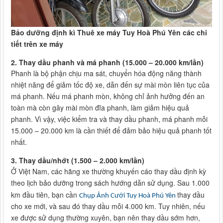
Bảo dưỡng định kì Thuê xe máy Tuy Hoà Phú Yên các chi
tiết trên xe máy
2.
Thay dầu phanh và má phanh (15.000 – 20.000 km/lần)
Phanh là bộ phận chịu ma sát, chuyển hóa động năng thành
nhiệt năng để giảm tốc độ xe, dẫn đến sự mài mòn liên tục của
má phanh. Nếu má phanh mòn, không chỉ ảnh hưởng đến an
toàn mà còn gây mài mòn đĩa phanh, làm giảm hiệu quả
phanh. Vì vậy, việc kiểm tra và thay dầu phanh, má phanh mỗi
15.000 – 20.000 km là cần thiết để đảm bảo hiệu quả phanh tốt
nhất.
3.
Thay dầu/nhớt (1.500 – 2.000 km/lần)
Ở Việt Nam, các hãng xe thường khuyến cáo thay dầu định kỳ
theo lịch bảo dưỡng trong sách hướng dẫn sử dụng. Sau 1.000
km đầu tiên, bạn cần
thay dầu
Chụp Ảnh Cưới Tuy Hoà Phú Yên
cho xe mới, và sau đó thay dầu mỗi 4.000 km. Tuy nhiên, nếu
xe được sử dụng thường xuyên, bạn nên thay dầu sớm hơn,