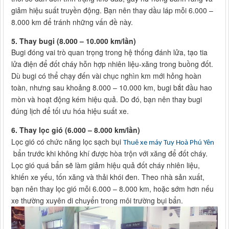
giảm hiệu suất truyền động. Bạn nên thay dầu láp mỗi 6.000 –
8.000 km để tránh những vấn đề này.
5.
Thay bugi (8.000 – 10.000 km/lần)
Bugi đóng vai trò quan trọng trong hệ thống đánh lửa, tạo tia
lửa điện để đốt cháy hỗn hợp nhiên liệu-xăng trong buồng đốt.
Dù bugi có thể chạy đến vài chục nghìn km mới hỏng hoàn
toàn, nhưng sau khoảng 8.000 – 10.000 km, bugi bắt đầu hao
mòn và hoạt động kém hiệu quả. Do đó, bạn nên thay bugi
đúng lịch để tối ưu hóa hiệu suất xe.
6.
Thay lọc gió (6.000 – 8.000 km/lần)
Lọc gió có chức năng lọc sạch bụi
Thuê xe máy Tuy Hoà Phú Yên
bẩn trước khi không khí được hòa trộn với xăng để đốt cháy.
Lọc gió quá bẩn sẽ làm giảm hiệu quả đốt cháy nhiên liệu,
khiến xe yếu, tốn xăng và thải khói đen. Theo nhà sản xuất,
bạn nên thay lọc gió mỗi 6.000 – 8.000 km, hoặc sớm hơn nếu
xe thường xuyên di chuyển trong môi trường bụi bẩn.