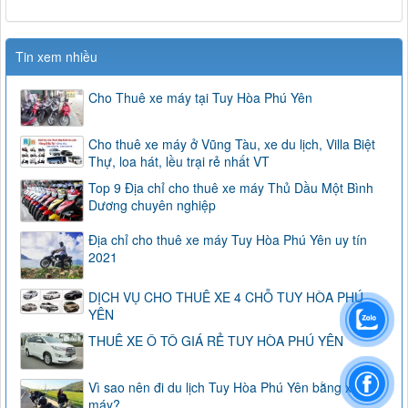
Tin xem nhiều
Cho Thuê xe máy tại Tuy Hòa Phú Yên
Cho thuê xe máy ở Vũng Tàu, xe du lịch, Villa Biệt
Thự, loa hát, lều trại rẻ nhất VT
Top 9 Địa chỉ cho thuê xe máy Thủ Dầu Một Bình
Dương chuyên nghiệp
Địa chỉ cho thuê xe máy Tuy Hòa Phú Yên uy tín
2021
DỊCH VỤ CHO THUÊ XE 4 CHỖ TUY HÒA PHÚ
YÊN
THUÊ XE Ô TÔ GIÁ RẺ TUY HÒA PHÚ YÊN
Vì sao nên đi du lịch Tuy Hòa Phú Yên bằng xe
máy?