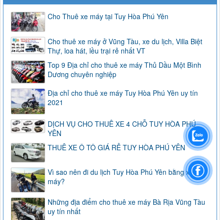
Cho Thuê xe máy tại Tuy Hòa Phú Yên
Cho thuê xe máy ở Vũng Tàu, xe du lịch, Villa Biệt
Thự, loa hát, lều trại rẻ nhất VT
Top 9 Địa chỉ cho thuê xe máy Thủ Dầu Một Bình
Dương chuyên nghiệp
Địa chỉ cho thuê xe máy Tuy Hòa Phú Yên uy tín
2021
DỊCH VỤ CHO THUÊ XE 4 CHỖ TUY HÒA PHÚ
YÊN
THUÊ XE Ô TÔ GIÁ RẺ TUY HÒA PHÚ YÊN
Vì sao nên đi du lịch Tuy Hòa Phú Yên bằng xe
máy?
Những địa điểm cho thuê xe máy Bà Rịa Vũng Tàu
uy tín nhất