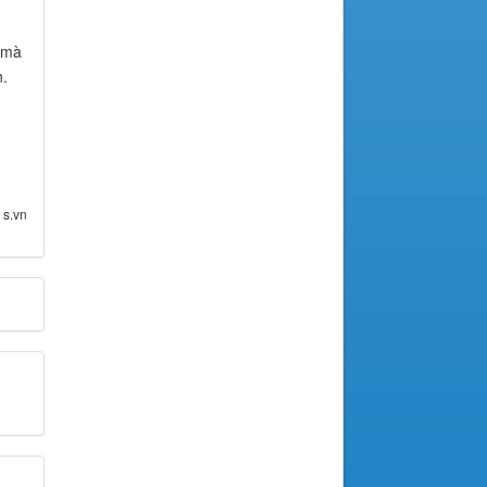
c mà
n.
 s.vn