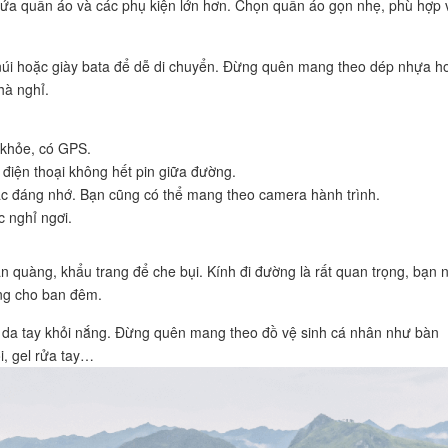
ứa quần áo và các phụ kiện lớn hơn. Chọn quần áo gọn nhẹ, phù hợp 
o núi hoặc giày bata để dễ di chuyển. Đừng quên mang theo dép nhựa h
hà nghỉ.
 khỏe, có GPS.
điện thoại không hết pin giữa đường.
ắc đáng nhớ. Bạn cũng có thể mang theo camera hành trình.
úc nghỉ ngơi.
n quàng, khẩu trang để che bụi. Kính đi đường là rất quan trọng, bạn 
ng cho ban đêm.
ệ da tay khỏi nắng. Đừng quên mang theo đồ vệ sinh cá nhân như bàn
i, gel rửa tay…