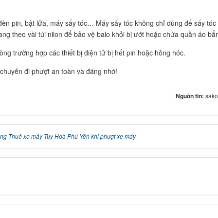
 đèn pin, bật lửa, máy sấy tóc… Máy sấy tóc không chỉ dùng để sấy tó
ng theo vài túi nilon để bảo vệ balo khỏi bị ướt hoặc chứa quần áo bẩ
ng trường hợp các thiết bị điện tử bị hết pin hoặc hỏng hóc.
 chuyến đi phượt an toàn và đáng nhớ!
Nguồn tin:
sako
ng Thuê xe máy Tuy Hoà Phú Yên khi phượt xe máy