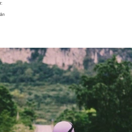
ư:
dân