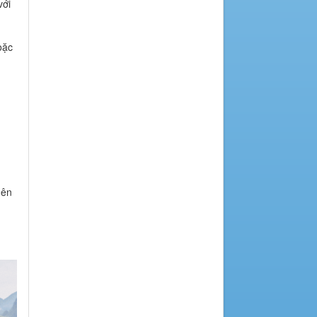
với
oặc
nên