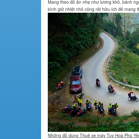
Mang theo đồ ăn nhẹ như lương khô, bánh ngọ
bình giữ nhiệt nhỏ cũng rất hữu ích để mang
Những đồ dùng Thuê xe máy Tuy Hoà Phú Yên