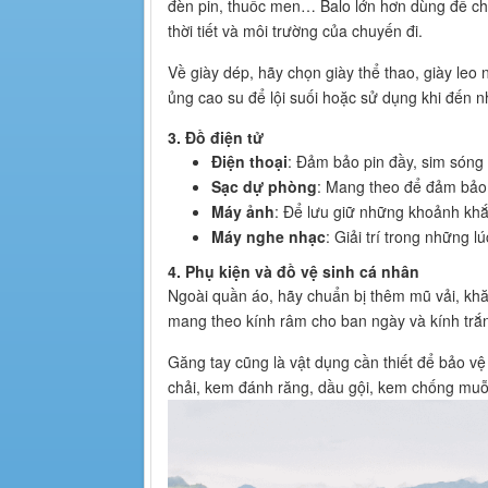
đèn pin, thuốc men… Balo lớn hơn dùng để ch
thời tiết và môi trường của chuyến đi.
Về giày dép, hãy chọn giày thể thao, giày le
ủng cao su để lội suối hoặc sử dụng khi đến n
3. Đồ điện tử
Điện thoại
: Đảm bảo pin đầy, sim sóng
Sạc dự phòng
: Mang theo để đảm bảo 
Máy ảnh
: Để lưu giữ những khoảnh kh
Máy nghe nhạc
: Giải trí trong những l
4. Phụ kiện và đồ vệ sinh cá nhân
Ngoài quần áo, hãy chuẩn bị thêm mũ vải, khă
mang theo kính râm cho ban ngày và kính trắ
Găng tay cũng là vật dụng cần thiết để bảo v
chải, kem đánh răng, dầu gội, kem chống muỗ