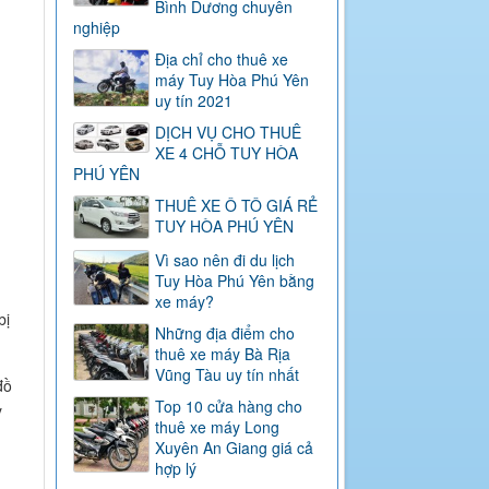
Bình Dương chuyên
nghiệp
Địa chỉ cho thuê xe
máy Tuy Hòa Phú Yên
uy tín 2021
DỊCH VỤ CHO THUÊ
XE 4 CHỖ TUY HÒA
PHÚ YÊN
THUÊ XE Ô TÔ GIÁ RẺ
TUY HÒA PHÚ YÊN
Vì sao nên đi du lịch
Tuy Hòa Phú Yên bằng
xe máy?
bị
Những địa điểm cho
thuê xe máy Bà Rịa
Vũng Tàu uy tín nhất
đồ
Top 10 cửa hàng cho
y
thuê xe máy Long
Xuyên An Giang giá cả
hợp lý