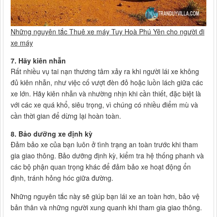
Những nguyên tắc Thuê xe máy Tuy Hoà Phú Yên cho người đi
xe máy
7. Hãy kiên nhẫn
Rất nhiều vụ tai nạn thương tâm xảy ra khi người lái xe không
đủ kiên nhẫn, như việc cố vượt đèn đỏ hoặc luồn lách giữa các
xe lớn. Hãy kiên nhẫn và nhường nhịn khi cần thiết, đặc biệt là
với các xe quá khổ, siêu trọng, vì chúng có nhiều điểm mù và
cần thời gian để dừng lại hoàn toàn.
8. Bảo dưỡng xe định kỳ
Đảm bảo xe của bạn luôn ở tình trạng an toàn trước khi tham
gia giao thông. Bảo dưỡng định kỳ, kiểm tra hệ thống phanh và
các bộ phận quan trọng khác để đảm bảo xe hoạt động ổn
định, tránh hỏng hóc giữa đường.
Những nguyên tắc này sẽ giúp bạn lái xe an toàn hơn, bảo vệ
bản thân và những người xung quanh khi tham gia giao thông.