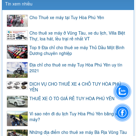
Tin xem nhiều
Cho Thuê xe máy tại Tuy Hòa Phú Yên
Cho thuê xe máy ở Vũng Tàu, xe du lịch, Villa Biệt
Thự, loa hát, lều trại rẻ nhất VT
Top 9 Địa chỉ cho thuê xe máy Thủ Dầu Một Bình
Dương chuyên nghiệp
Địa chỉ cho thuê xe máy Tuy Hòa Phú Yên uy tín
2021
DỊCH VỤ CHO THUÊ XE 4 CHỖ TUY HÒA PHÚ
YÊN
THUÊ XE Ô TÔ GIÁ RẺ TUY HÒA PHÚ YÊN
Vì sao nên đi du lịch Tuy Hòa Phú Yên bằng xe
máy?
Những địa điểm cho thuê xe máy Bà Rịa Vũng Tàu