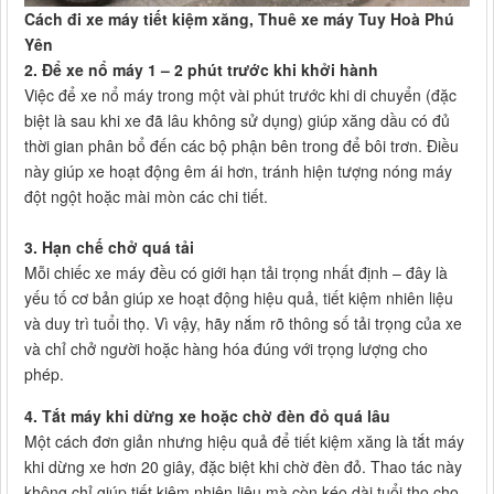
Cách đi xe máy tiết kiệm xăng, Thuê xe máy Tuy Hoà Phú
Yên
2. Để xe nổ máy 1 – 2 phút trước khi khởi hành
Việc để xe nổ máy trong một vài phút trước khi di chuyển (đặc
biệt là sau khi xe đã lâu không sử dụng) giúp xăng dầu có đủ
thời gian phân bổ đến các bộ phận bên trong để bôi trơn. Điều
này giúp xe hoạt động êm ái hơn, tránh hiện tượng nóng máy
đột ngột hoặc mài mòn các chi tiết.
3. Hạn chế chở quá tải
Mỗi chiếc xe máy đều có giới hạn tải trọng nhất định – đây là
yếu tố cơ bản giúp xe hoạt động hiệu quả, tiết kiệm nhiên liệu
và duy trì tuổi thọ. Vì vậy, hãy nắm rõ thông số tải trọng của xe
và chỉ chở người hoặc hàng hóa đúng với trọng lượng cho
phép.
4. Tắt máy khi dừng xe hoặc chờ đèn đỏ quá lâu
Một cách đơn giản nhưng hiệu quả để tiết kiệm xăng là tắt máy
khi dừng xe hơn 20 giây, đặc biệt khi chờ đèn đỏ. Thao tác này
không chỉ giúp tiết kiệm nhiên liệu mà còn kéo dài tuổi thọ cho