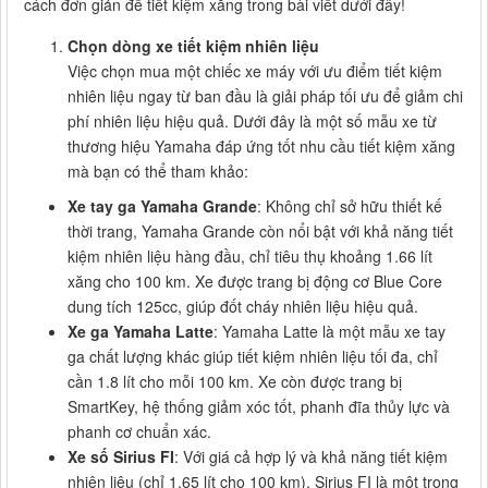
cách đơn giản để tiết kiệm xăng trong bài viết dưới đây!
Chọn dòng xe tiết kiệm nhiên liệu
Việc chọn mua một chiếc xe máy với ưu điểm tiết kiệm
nhiên liệu ngay từ ban đầu là giải pháp tối ưu để giảm chi
phí nhiên liệu hiệu quả. Dưới đây là một số mẫu xe từ
thương hiệu Yamaha đáp ứng tốt nhu cầu tiết kiệm xăng
mà bạn có thể tham khảo:
Xe tay ga Yamaha Grande
: Không chỉ sở hữu thiết kế
thời trang, Yamaha Grande còn nổi bật với khả năng tiết
kiệm nhiên liệu hàng đầu, chỉ tiêu thụ khoảng 1.66 lít
xăng cho 100 km. Xe được trang bị động cơ Blue Core
dung tích 125cc, giúp đốt cháy nhiên liệu hiệu quả.
Xe ga Yamaha Latte
: Yamaha Latte là một mẫu xe tay
ga chất lượng khác giúp tiết kiệm nhiên liệu tối đa, chỉ
cần 1.8 lít cho mỗi 100 km. Xe còn được trang bị
SmartKey, hệ thống giảm xóc tốt, phanh đĩa thủy lực và
phanh cơ chuẩn xác.
Xe số Sirius FI
: Với giá cả hợp lý và khả năng tiết kiệm
nhiên liệu (chỉ 1.65 lít cho 100 km), Sirius FI là một trong