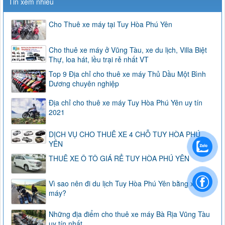
Tin xem nhiều
Cho Thuê xe máy tại Tuy Hòa Phú Yên
Cho thuê xe máy ở Vũng Tàu, xe du lịch, Villa Biệt
Thự, loa hát, lều trại rẻ nhất VT
Top 9 Địa chỉ cho thuê xe máy Thủ Dầu Một Bình
Dương chuyên nghiệp
Địa chỉ cho thuê xe máy Tuy Hòa Phú Yên uy tín
2021
DỊCH VỤ CHO THUÊ XE 4 CHỖ TUY HÒA PHÚ
YÊN
THUÊ XE Ô TÔ GIÁ RẺ TUY HÒA PHÚ YÊN
Vì sao nên đi du lịch Tuy Hòa Phú Yên bằng xe
máy?
Những địa điểm cho thuê xe máy Bà Rịa Vũng Tàu
uy tín nhất