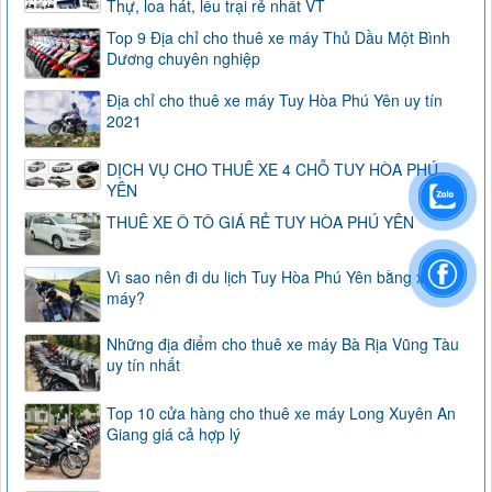
Thự, loa hát, lều trại rẻ nhất VT
Top 9 Địa chỉ cho thuê xe máy Thủ Dầu Một Bình
Dương chuyên nghiệp
Địa chỉ cho thuê xe máy Tuy Hòa Phú Yên uy tín
2021
DỊCH VỤ CHO THUÊ XE 4 CHỖ TUY HÒA PHÚ
YÊN
THUÊ XE Ô TÔ GIÁ RẺ TUY HÒA PHÚ YÊN
Vì sao nên đi du lịch Tuy Hòa Phú Yên bằng xe
máy?
Những địa điểm cho thuê xe máy Bà Rịa Vũng Tàu
uy tín nhất
Top 10 cửa hàng cho thuê xe máy Long Xuyên An
Giang giá cả hợp lý