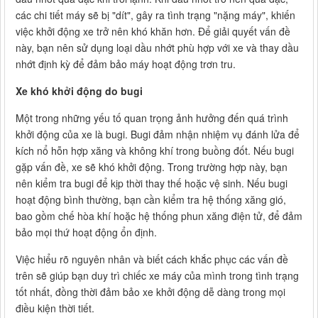
các chi tiết máy sẽ bị "dít", gây ra tình trạng "nặng máy", khiến
việc khởi động xe trở nên khó khăn hơn. Để giải quyết vấn đề
này, bạn nên sử dụng loại dầu nhớt phù hợp với xe và thay dầu
nhớt định kỳ để đảm bảo máy hoạt động trơn tru.
Xe khó khởi động do bugi
Một trong những yếu tố quan trọng ảnh hưởng đến quá trình
khởi động của xe là bugi. Bugi đảm nhận nhiệm vụ đánh lửa để
kích nổ hỗn hợp xăng và không khí trong buồng đốt. Nếu bugi
gặp vấn đề, xe sẽ khó khởi động. Trong trường hợp này, bạn
nên kiểm tra bugi để kịp thời thay thế hoặc vệ sinh. Nếu bugi
hoạt động bình thường, bạn cần kiểm tra hệ thống xăng gió,
bao gồm chế hòa khí hoặc hệ thống phun xăng điện tử, để đảm
bảo mọi thứ hoạt động ổn định.
Việc hiểu rõ nguyên nhân và biết cách khắc phục các vấn đề
trên sẽ giúp bạn duy trì chiếc xe máy của mình trong tình trạng
tốt nhất, đồng thời đảm bảo xe khởi động dễ dàng trong mọi
điều kiện thời tiết.