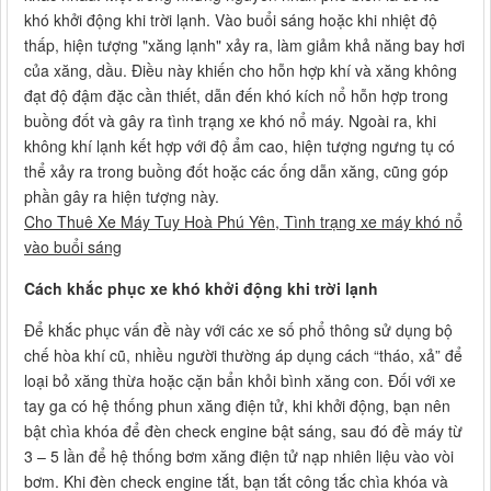
khó khởi động khi trời lạnh. Vào buổi sáng hoặc khi nhiệt độ
thấp, hiện tượng "xăng lạnh" xảy ra, làm giảm khả năng bay hơi
của xăng, dầu. Điều này khiến cho hỗn hợp khí và xăng không
đạt độ đậm đặc cần thiết, dẫn đến khó kích nổ hỗn hợp trong
buồng đốt và gây ra tình trạng xe khó nổ máy. Ngoài ra, khi
không khí lạnh kết hợp với độ ẩm cao, hiện tượng ngưng tụ có
thể xảy ra trong buồng đốt hoặc các ống dẫn xăng, cũng góp
phần gây ra hiện tượng này.
Cho Thuê Xe Máy Tuy Hoà Phú Yên, Tình trạng xe máy khó nổ
vào buổi sáng
Cách khắc phục xe khó khởi động khi trời lạnh
Để khắc phục vấn đề này với các xe số phổ thông sử dụng bộ
chế hòa khí cũ, nhiều người thường áp dụng cách “tháo, xả” để
loại bỏ xăng thừa hoặc cặn bẩn khỏi bình xăng con. Đối với xe
tay ga có hệ thống phun xăng điện tử, khi khởi động, bạn nên
bật chìa khóa để đèn check engine bật sáng, sau đó đề máy từ
3 – 5 lần để hệ thống bơm xăng điện tử nạp nhiên liệu vào vòi
bơm. Khi đèn check engine tắt, bạn tắt công tắc chìa khóa và