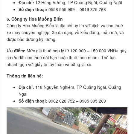
Địa chỉ:
12 Hùng Vương, TP Quảng Ngãi, Quảng Ngãi
Số điện thoại:
0558 555 999 – 0919 375 768
6. Công ty Hoa Muống Biển
Công ty Hoa Muống Biển là địa chỉ uy tín với dịch vụ cho thuê
xe máy chuyên nghiệp. Xe đa dạng về kiểu dáng, mẫu mã, và
được bảo dưỡng kỹ lưỡng.
Ưu điểm:
Mức giá thuê hợp lý từ 120.000 – 150.000 VNĐ/ngày,
có ưu đãi cho thuê dài hạn hoặc thuê theo nhóm. Thủ tục
nhanh gọn với giấy tờ tùy thân và bằng lái xe.
Thông tin liên hệ:
Địa chỉ:
118 Nguyễn Nghiêm, TP Quảng Ngãi, Quảng
Ngãi
Số điện thoại:
0962 620 752 – 0905 395 269