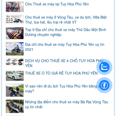
Cho Thuê xe máy tại Tuy Hòa Phú Yên
Cho thuê xe máy ở Vũng Tàu, xe du lịch, Villa Biệt
Thự, loa hát, lều trại rẻ nhất VT
Top 9 Địa chỉ cho thuê xe máy Thủ Dầu Một Bình
Dương chuyên nghiệp
Địa chỉ cho thuê xe máy Tuy Hòa Phú Yên uy tín
2021
DỊCH VỤ CHO THUÊ XE 4 CHỖ TUY HÒA PHÚ
YÊN
THUÊ XE Ô TÔ GIÁ RẺ TUY HÒA PHÚ YÊN
Vì sao nên đi du lịch Tuy Hòa Phú Yên bằng xe
máy?
Những địa điểm cho thuê xe máy Bà Rịa Vũng Tàu
uy tín nhất