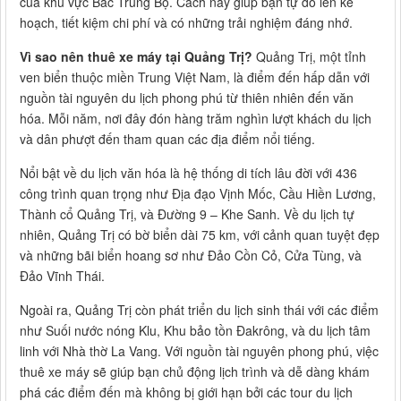
của khu vực Bắc Trung Bộ. Cách này giúp bạn tự do lên kế
hoạch, tiết kiệm chi phí và có những trải nghiệm đáng nhớ.
Vì sao nên thuê xe máy tại Quảng Trị?
Quảng Trị, một tỉnh
ven biển thuộc miền Trung Việt Nam, là điểm đến hấp dẫn với
nguồn tài nguyên du lịch phong phú từ thiên nhiên đến văn
hóa. Mỗi năm, nơi đây đón hàng trăm nghìn lượt khách du lịch
và dân phượt đến tham quan các địa điểm nổi tiếng.
Nổi bật về du lịch văn hóa là hệ thống di tích lâu đời với 436
công trình quan trọng như Địa đạo Vịnh Mốc, Cầu Hiền Lương,
Thành cổ Quảng Trị, và Đường 9 – Khe Sanh. Về du lịch tự
nhiên, Quảng Trị có bờ biển dài 75 km, với cảnh quan tuyệt đẹp
và những bãi biển hoang sơ như Đảo Cồn Cỏ, Cửa Tùng, và
Đảo Vĩnh Thái.
Ngoài ra, Quảng Trị còn phát triển du lịch sinh thái với các điểm
như Suối nước nóng Klu, Khu bảo tồn Đakrông, và du lịch tâm
linh với Nhà thờ La Vang. Với nguồn tài nguyên phong phú, việc
thuê xe máy sẽ giúp bạn chủ động lịch trình và dễ dàng khám
phá các điểm đến mà không bị giới hạn bởi các tour du lịch