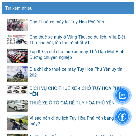
Tin xem nhiều
Cho Thuê xe máy tại Tuy Hòa Phú Yên
Cho thuê xe máy ở Vũng Tàu, xe du lịch, Villa Biệt
Thự, loa hát, lều trại rẻ nhất VT
Top 9 Địa chỉ cho thuê xe máy Thủ Dầu Một Bình
Dương chuyên nghiệp
Địa chỉ cho thuê xe máy Tuy Hòa Phú Yên uy tín
2021
DỊCH VỤ CHO THUÊ XE 4 CHỖ TUY HÒA PHÚ
YÊN
THUÊ XE Ô TÔ GIÁ RẺ TUY HÒA PHÚ YÊN
Vì sao nên đi du lịch Tuy Hòa Phú Yên bằng xe
máy?