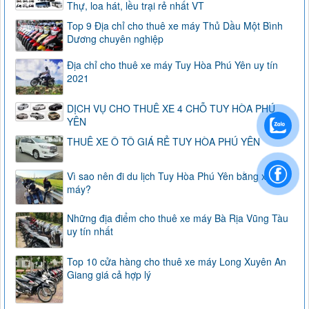
Thự, loa hát, lều trại rẻ nhất VT
Top 9 Địa chỉ cho thuê xe máy Thủ Dầu Một Bình
Dương chuyên nghiệp
Địa chỉ cho thuê xe máy Tuy Hòa Phú Yên uy tín
2021
DỊCH VỤ CHO THUÊ XE 4 CHỖ TUY HÒA PHÚ
YÊN
THUÊ XE Ô TÔ GIÁ RẺ TUY HÒA PHÚ YÊN
Vì sao nên đi du lịch Tuy Hòa Phú Yên bằng xe
máy?
Những địa điểm cho thuê xe máy Bà Rịa Vũng Tàu
uy tín nhất
Top 10 cửa hàng cho thuê xe máy Long Xuyên An
Giang giá cả hợp lý