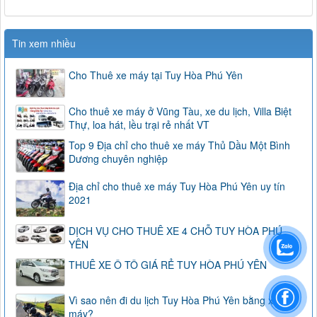
Tin xem nhiều
Cho Thuê xe máy tại Tuy Hòa Phú Yên
Cho thuê xe máy ở Vũng Tàu, xe du lịch, Villa Biệt
Thự, loa hát, lều trại rẻ nhất VT
Top 9 Địa chỉ cho thuê xe máy Thủ Dầu Một Bình
Dương chuyên nghiệp
Địa chỉ cho thuê xe máy Tuy Hòa Phú Yên uy tín
2021
DỊCH VỤ CHO THUÊ XE 4 CHỖ TUY HÒA PHÚ
YÊN
THUÊ XE Ô TÔ GIÁ RẺ TUY HÒA PHÚ YÊN
Vì sao nên đi du lịch Tuy Hòa Phú Yên bằng xe
máy?