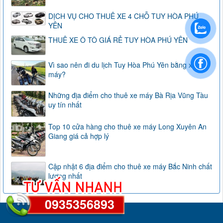
DỊCH VỤ CHO THUÊ XE 4 CHỖ TUY HÒA PHÚ
YÊN
THUÊ XE Ô TÔ GIÁ RẺ TUY HÒA PHÚ YÊN
Vì sao nên đi du lịch Tuy Hòa Phú Yên bằng xe
máy?
Những địa điểm cho thuê xe máy Bà Rịa Vũng Tàu
uy tín nhất
Top 10 cửa hàng cho thuê xe máy Long Xuyên An
Giang giá cả hợp lý
Cập nhật 6 địa điểm cho thuê xe máy Bắc Ninh chất
lượng nhất
0935356893