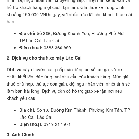
hình. Đội ngũ nhân viên chuyên nghiệp, nhiệt tình sẽ tư vấn và
hỗ trợ khách hàng một cách tận tâm. Giá thuê xe trung bình
khoảng 150.000 VND/ngày, với nhiều ưu đãi cho khách thuê dài
hạn.
Địa chỉ:
Số 366, Đường Khánh Yên, Phường Phố Mới,
TP Lào Cai, Lào Cai
Điện thoại:
0888 360 999
2. Dịch vụ cho thuê xe máy Lào Cai
Dịch vụ này chuyên cung cấp các dòng xe số, xe ga, và xe
phân khối lớn, đáp ứng mọi nhu cầu của khách hàng. Mức giá
thuê phù hợp, thủ tục đơn giản, đội ngũ nhân viên nhiệt tình sẽ
làm bạn hài lòng. Dịch vụ còn có hỗ trợ giao xe tận nơi nếu
khách yêu cầu.
Địa chỉ:
Số 13, Đường Kim Thành, Phường Kim Tân, TP
Lào Cai, Lào Cai
Điện thoại:
0919 217 971
3. Anh Chinh