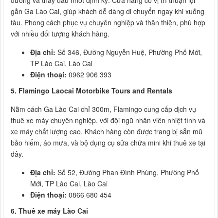
dưỡng và thay dầu nhớt định kỳ. Cửa hàng có vị trí thuận lợi
gần Ga Lào Cai, giúp khách dễ dàng di chuyển ngay khi xuống
tàu. Phong cách phục vụ chuyên nghiệp và thân thiện, phù hợp
với nhiều đối tượng khách hàng.
Địa chỉ:
Số 346, Đường Nguyễn Huệ, Phường Phố Mới,
TP Lào Cai, Lào Cai
Điện thoại:
0962 906 393
5. Flamingo Laocai Motorbike Tours and Rentals
Nằm cách Ga Lào Cai chỉ 300m, Flamingo cung cấp dịch vụ
thuê xe máy chuyên nghiệp, với đội ngũ nhân viên nhiệt tình và
xe máy chất lượng cao. Khách hàng còn được trang bị sẵn mũ
bảo hiểm, áo mưa, và bộ dụng cụ sửa chữa mini khi thuê xe tại
đây.
Địa chỉ:
Số 52, Đường Phan Đình Phùng, Phường Phố
Mới, TP Lào Cai, Lào Cai
Điện thoại:
0866 680 454
6. Thuê xe máy Lào Cai