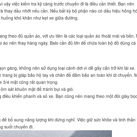
ì vậy việc kiểm tra kỹ càng trước chuyến đi là điều cần thiết. Bạn nên
 và thay dầu nhớt nếu cần. Nếu bất kỳ bộ phận nào có dấu hiệu hỏng hó
h huống khó khăn như kẹt xe giữa đường.
ng theo đủ quần áo, với ưu tiên là các loại quần áo thoải mái và bền.
hi áo nên thay hàng ngày. Balo cần đủ lớn để chứa toàn bộ đồ dùng cá
n gàng, không nên sử dụng loại cánh dơi vì dễ gây cản trở khi lái xe.
n trang bị giáp bảo hộ tay và chân để đảm bảo an toàn khi di chuyển. 
he 3/4 mặt cũng rất quan trọng.
, ôm sát khuôn mặt để tránh bụi và gió.
g điều khiển phanh và số xe. Bạn cũng nên mang theo một đôi giày bọ
để bổ sung năng lượng khi dừng nghỉ. Việc giữ sức khỏe và tinh thần 
ng suốt chuyến đi.