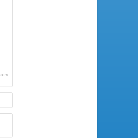
c
i.com