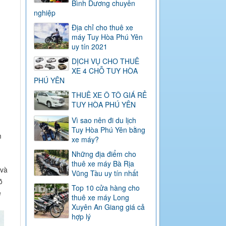
Bình Dương chuyên
nghiệp
Địa chỉ cho thuê xe
máy Tuy Hòa Phú Yên
uy tín 2021
DỊCH VỤ CHO THUÊ
XE 4 CHỖ TUY HÒA
PHÚ YÊN
THUÊ XE Ô TÔ GIÁ RẺ
TUY HÒA PHÚ YÊN
Vì sao nên đi du lịch
Tuy Hòa Phú Yên bằng
m
xe máy?
Những địa điểm cho
thuê xe máy Bà Rịa
 và
Vũng Tàu uy tín nhất
õ
Top 10 cửa hàng cho
e
thuê xe máy Long
Xuyên An Giang giá cả
hợp lý