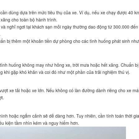
 cần dùng dựa trên mức tiêu thụ của xe. Ví dụ, nếu xe chạy được 40 km/
n xăng cho toàn bộ hành trình.
g và nghỉ ngơi tại khách sạn mỗi ngày thường dao động từ 300.000 đến
.
uẩn bị thêm một khoản tiền dự phòng cho các tình huống phát sinh như
 tình huống không may như hỏng xe, trời mưa hoặc hết xăng. Chuẩn bị
ng khi gặp khó khăn và coi đó như một phần của trải nghiệm thú vị.
i vượt xe tải hoặc xe lớn. Nếu không có làn đường dành riêng cho xe má
ợt.
hình hoặc ngắm cảnh sẽ dễ dàng hơn. Tuy nhiên, cần tính toán thời gi
điều kiện tầm nhìn kém và nguy hiểm hơn.