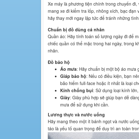
Xe máy là phương tiện chính trong chuyến đi, v
mang xe đi kiểm tra lốp, nhông xích, bạc đạn
hãy thay mới ngay lập tức để tránh những tìn
Chuẩn bị đồ dùng cá nhân
Quần áo: Hãy tính toán số lượng ngày đi để ma
chiếc quần có thể mặc trong hai ngày, trong k
nhân.
Đồ bảo hộ
Áo mưa
: Hãy chuẩn bị một bộ áo mưa gọ
Giáp bảo hộ
: Nếu có điều kiện, bạn nê
bảo hiểm full-face hoặc ít nhất là loại c
Kính chống bụi
: Sử dụng loại kính lớn
Giày
: Giày phù hợp sẽ giúp bạn dễ dàn
mưa để sử dụng khi cần.
Lương thực và nước uống
Hãy mang theo một ít bánh ngọt và nước uống 
táo là yếu tố quan trọng để duy trì an toàn tro