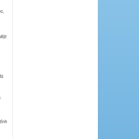
c,
 Một
Mũ
c
tỉnh