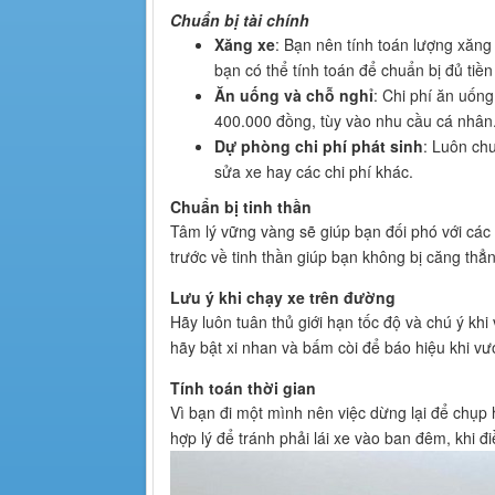
Chuẩn bị tài chính
Xăng xe
: Bạn nên tính toán lượng xăng
bạn có thể tính toán để chuẩn bị đủ tiề
Ăn uống và chỗ nghỉ
: Chi phí ăn uốn
400.000 đồng, tùy vào nhu cầu cá nhân
Dự phòng chi phí phát sinh
: Luôn ch
sửa xe hay các chi phí khác.
Chuẩn bị tinh thần
Tâm lý vững vàng sẽ giúp bạn đối phó với các
trước về tinh thần giúp bạn không bị căng thẳ
Lưu ý khi chạy xe trên đường
Hãy luôn tuân thủ giới hạn tốc độ và chú ý kh
hãy bật xi nhan và bấm còi để báo hiệu khi vư
Tính toán thời gian
Vì bạn đi một mình nên việc dừng lại để chụp 
hợp lý để tránh phải lái xe vào ban đêm, khi 