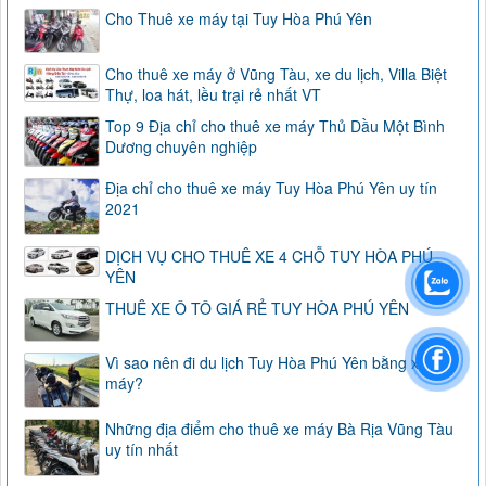
Cho Thuê xe máy tại Tuy Hòa Phú Yên
Cho thuê xe máy ở Vũng Tàu, xe du lịch, Villa Biệt
Thự, loa hát, lều trại rẻ nhất VT
Top 9 Địa chỉ cho thuê xe máy Thủ Dầu Một Bình
Dương chuyên nghiệp
Địa chỉ cho thuê xe máy Tuy Hòa Phú Yên uy tín
2021
DỊCH VỤ CHO THUÊ XE 4 CHỖ TUY HÒA PHÚ
YÊN
THUÊ XE Ô TÔ GIÁ RẺ TUY HÒA PHÚ YÊN
Vì sao nên đi du lịch Tuy Hòa Phú Yên bằng xe
máy?
Những địa điểm cho thuê xe máy Bà Rịa Vũng Tàu
uy tín nhất