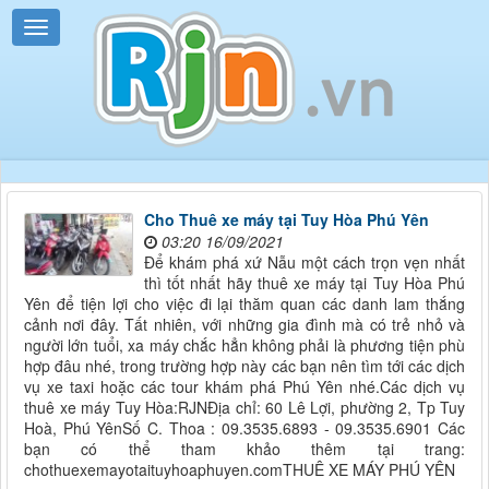
Cho Thuê xe máy tại Tuy Hòa Phú Yên
03:20 16/09/2021
Để khám phá xứ Nẫu một cách trọn vẹn nhất
thì tốt nhất hãy thuê xe máy tại Tuy Hòa Phú
Yên để tiện lợi cho việc đi lại thăm quan các danh lam thắng
cảnh nơi đây. Tất nhiên, với những gia đình mà có trẻ nhỏ và
người lớn tuổi, xa máy chắc hẳn không phải là phương tiện phù
hợp đâu nhé, trong trường hợp này các bạn nên tìm tới các dịch
vụ xe taxi hoặc các tour khám phá Phú Yên nhé.Các dịch vụ
thuê xe máy Tuy Hòa:RJNĐịa chỉ: 60 Lê Lợi, phường 2, Tp Tuy
Hoà, Phú YênSố C. Thoa : 09.3535.6893 - 09.3535.6901 Các
bạn có thể tham khảo thêm tại trang:
chothuexemayotaituyhoaphuyen.comTHUÊ XE MÁY PHÚ YÊN