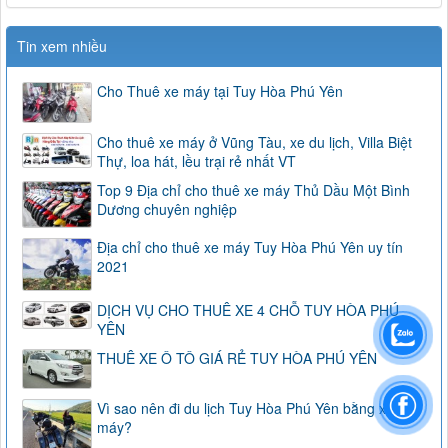
Tin xem nhiều
Cho Thuê xe máy tại Tuy Hòa Phú Yên
Cho thuê xe máy ở Vũng Tàu, xe du lịch, Villa Biệt
Thự, loa hát, lều trại rẻ nhất VT
Top 9 Địa chỉ cho thuê xe máy Thủ Dầu Một Bình
Dương chuyên nghiệp
Địa chỉ cho thuê xe máy Tuy Hòa Phú Yên uy tín
2021
DỊCH VỤ CHO THUÊ XE 4 CHỖ TUY HÒA PHÚ
YÊN
THUÊ XE Ô TÔ GIÁ RẺ TUY HÒA PHÚ YÊN
Vì sao nên đi du lịch Tuy Hòa Phú Yên bằng xe
máy?