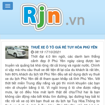
THUÊ XE Ô TÔ GIÁ RẺ TUY HÒA PHÚ YÊN
08:19 17/10/2021
Thời đại 4.0 lên ngôi, các danh lam thắng
cảnh đẹp ở Phú Yên ngày càng được lan
truyền và quảng bá khá rộng rãi cả trong và ngoài nước. Chính
vì vậy mà nhu cầu thuê xe để tiện đi lại của du khách là rất lớn,
hơn 80% khách du lịch tới Phú Yên đều sẽ sử dụng dịch vụ thuê
xe du lịch Phú Yên để đi tham quan khắp cả tỉnh Phú Yên. Với
thời tiết miền Trung đầy nắng và gió thì mình khuyên các bạn
nên di chuyển bằng ô tô. Vì ngồi trong ô tô che được nắng
mưa, lại có điều hòa mát lạnh thật dễ chịu!Thứ hai là bạn
không cần động não bởi khâu tìm đường, lạc đường hay bất kì
rắc rối về xe cộ khi bạn thuê xe du lịch tại Tuy Hòa.Thông tin