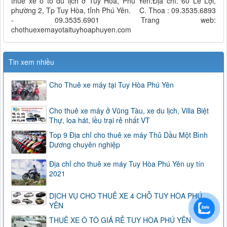
thuê xe ô tô du lịch ở Tuy Hòa, Phú Yên:Địa chỉ: 60 Lê Lợi,
phường 2, Tp Tuy Hòa, tỉnh Phú Yên. C. Thoa : 09.3535.6893
- 09.3535.6901 Trang web:
chothuexemayotaituyhoaphuyen.com
Tin xem nhiều
Cho Thuê xe máy tại Tuy Hòa Phú Yên
Cho thuê xe máy ở Vũng Tàu, xe du lịch, Villa Biệt
Thự, loa hát, lều trại rẻ nhất VT
Top 9 Địa chỉ cho thuê xe máy Thủ Dầu Một Bình
Dương chuyên nghiệp
Địa chỉ cho thuê xe máy Tuy Hòa Phú Yên uy tín
2021
DỊCH VỤ CHO THUÊ XE 4 CHỖ TUY HÒA PHÚ
YÊN
THUÊ XE Ô TÔ GIÁ RẺ TUY HÒA PHÚ YÊN