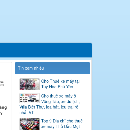
Tin xem nhiều
Cho Thuê xe máy tại
Tuy Hòa Phú Yên
Cho thuê xe máy ở
Vũng Tàu, xe du lịch,
n
Villa Biệt Thự, loa hát, lều trại rẻ
dàng
nhất VT
uy
Top 9 Địa chỉ cho thuê
xe máy Thủ Dầu Một