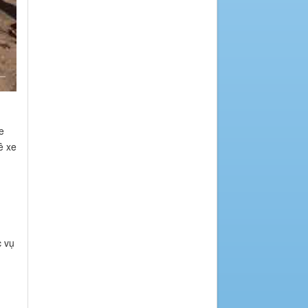
e
ê xe
c vụ