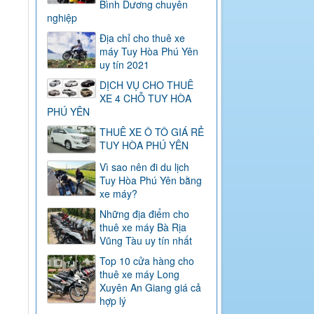
Bình Dương chuyên
nghiệp
Địa chỉ cho thuê xe
máy Tuy Hòa Phú Yên
uy tín 2021
DỊCH VỤ CHO THUÊ
XE 4 CHỖ TUY HÒA
PHÚ YÊN
THUÊ XE Ô TÔ GIÁ RẺ
TUY HÒA PHÚ YÊN
Vì sao nên đi du lịch
Tuy Hòa Phú Yên bằng
xe máy?
Những địa điểm cho
thuê xe máy Bà Rịa
Vũng Tàu uy tín nhất
Top 10 cửa hàng cho
thuê xe máy Long
Xuyên An Giang giá cả
hợp lý