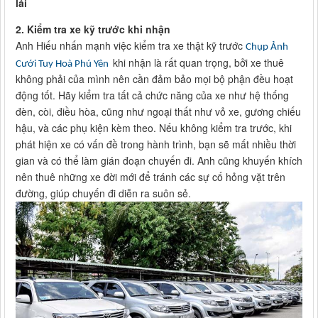
lái
2. Kiểm tra xe kỹ trước khi nhận
Anh Hiếu nhấn mạnh việc kiểm tra xe thật kỹ trước
Chụp Ảnh
khi nhận là rất quan trọng, bởi xe thuê
Cưới Tuy Hoà Phú Yên
không phải của mình nên cần đảm bảo mọi bộ phận đều hoạt
động tốt. Hãy kiểm tra tất cả chức năng của xe như hệ thống
đèn, còi, điều hòa, cũng như ngoại thất như vỏ xe, gương chiếu
hậu, và các phụ kiện kèm theo. Nếu không kiểm tra trước, khi
phát hiện xe có vấn đề trong hành trình, bạn sẽ mất nhiều thời
gian và có thể làm gián đoạn chuyến đi. Anh cũng khuyến khích
nên thuê những xe đời mới để tránh các sự cố hỏng vặt trên
đường, giúp chuyến đi diễn ra suôn sẻ.