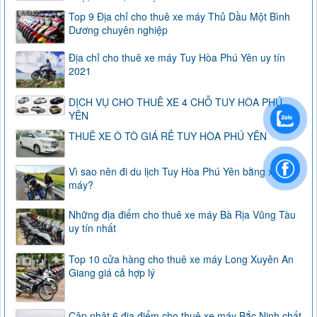
Top 9 Địa chỉ cho thuê xe máy Thủ Dầu Một Bình
Dương chuyên nghiệp
Địa chỉ cho thuê xe máy Tuy Hòa Phú Yên uy tín
2021
DỊCH VỤ CHO THUÊ XE 4 CHỖ TUY HÒA PHÚ
YÊN
THUÊ XE Ô TÔ GIÁ RẺ TUY HÒA PHÚ YÊN
Vì sao nên đi du lịch Tuy Hòa Phú Yên bằng xe
máy?
Những địa điểm cho thuê xe máy Bà Rịa Vũng Tàu
uy tín nhất
Top 10 cửa hàng cho thuê xe máy Long Xuyên An
Giang giá cả hợp lý
Cập nhật 6 địa điểm cho thuê xe máy Bắc Ninh chất