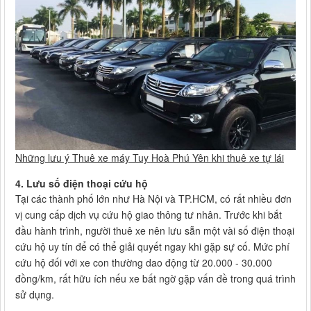
Những lưu ý Thuê xe máy Tuy Hoà Phú Yên khi thuê xe tự lái
4. Lưu số điện thoại cứu hộ
Tại các thành phố lớn như Hà Nội và TP.HCM, có rất nhiều đơn
vị cung cấp dịch vụ cứu hộ giao thông tư nhân. Trước khi bắt
đầu hành trình, người thuê xe nên lưu sẵn một vài số điện thoại
cứu hộ uy tín để có thể giải quyết ngay khi gặp sự cố. Mức phí
cứu hộ đối với xe con thường dao động từ 20.000 - 30.000
đồng/km, rất hữu ích nếu xe bất ngờ gặp vấn đề trong quá trình
sử dụng.