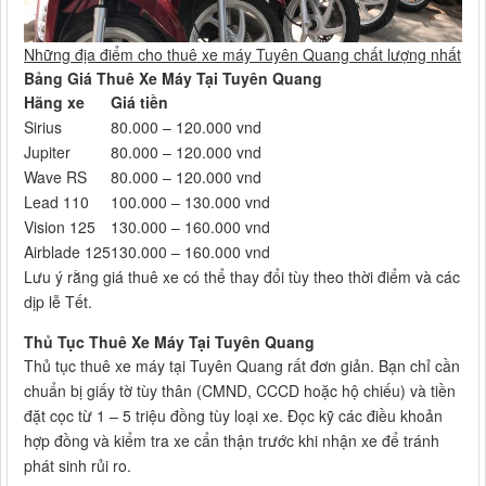
Những địa điểm cho thuê xe máy Tuyên Quang chất lượng nhất
Bảng Giá Thuê Xe Máy Tại Tuyên Quang
Hãng xe
Giá tiền
Sirius
80.000 – 120.000 vnd
Jupiter
80.000 – 120.000 vnd
Wave RS
80.000 – 120.000 vnd
Lead 110
100.000 – 130.000 vnd
Vision 125
130.000 – 160.000 vnd
Airblade 125
130.000 – 160.000 vnd
Lưu ý rằng giá thuê xe có thể thay đổi tùy theo thời điểm và các
dịp lễ Tết.
Thủ Tục Thuê Xe Máy Tại Tuyên Quang
Thủ tục thuê xe máy tại Tuyên Quang rất đơn giản. Bạn chỉ cần
chuẩn bị giấy tờ tùy thân (CMND, CCCD hoặc hộ chiếu) và tiền
đặt cọc từ 1 – 5 triệu đồng tùy loại xe. Đọc kỹ các điều khoản
hợp đồng và kiểm tra xe cẩn thận trước khi nhận xe để tránh
phát sinh rủi ro.