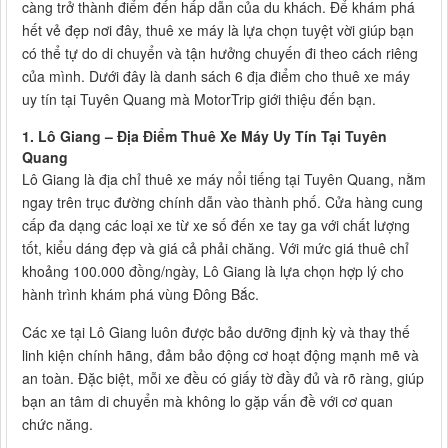
càng trở thành điểm đến hấp dẫn của du khách. Để khám phá
hết vẻ đẹp nơi đây, thuê xe máy là lựa chọn tuyệt vời giúp bạn
có thể tự do di chuyển và tận hưởng chuyến đi theo cách riêng
của mình. Dưới đây là danh sách 6 địa điểm cho thuê xe máy
uy tín tại Tuyên Quang mà MotorTrip giới thiệu đến bạn.
1. Lô Giang – Địa Điểm Thuê Xe Máy Uy Tín Tại Tuyên
Quang
Lô Giang là địa chỉ thuê xe máy nổi tiếng tại Tuyên Quang, nằm
ngay trên trục đường chính dẫn vào thành phố. Cửa hàng cung
cấp đa dạng các loại xe từ xe số đến xe tay ga với chất lượng
tốt, kiểu dáng đẹp và giá cả phải chăng. Với mức giá thuê chỉ
khoảng 100.000 đồng/ngày, Lô Giang là lựa chọn hợp lý cho
hành trình khám phá vùng Đông Bắc.
Các xe tại Lô Giang luôn được bảo dưỡng định kỳ và thay thế
linh kiện chính hãng, đảm bảo động cơ hoạt động mạnh mẽ và
an toàn. Đặc biệt, mỗi xe đều có giấy tờ đầy đủ và rõ ràng, giúp
bạn an tâm di chuyển mà không lo gặp vấn đề với cơ quan
chức năng.