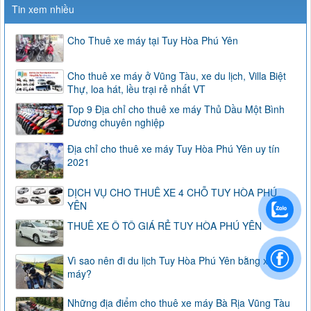
Tin xem nhiều
Cho Thuê xe máy tại Tuy Hòa Phú Yên
Cho thuê xe máy ở Vũng Tàu, xe du lịch, Villa Biệt
Thự, loa hát, lều trại rẻ nhất VT
Top 9 Địa chỉ cho thuê xe máy Thủ Dầu Một Bình
Dương chuyên nghiệp
Địa chỉ cho thuê xe máy Tuy Hòa Phú Yên uy tín
2021
DỊCH VỤ CHO THUÊ XE 4 CHỖ TUY HÒA PHÚ
YÊN
THUÊ XE Ô TÔ GIÁ RẺ TUY HÒA PHÚ YÊN
Vì sao nên đi du lịch Tuy Hòa Phú Yên bằng xe
máy?
Những địa điểm cho thuê xe máy Bà Rịa Vũng Tàu