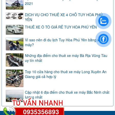
2021
DỊCH VỤ CHO THUÊ XE 4 CHỖ TUY HÒA PHÚ
YÊN
THUÊ XE Ô TÔ GIÁ RẺ TUY HÒA PHÚ YÊN
Vì sao nên đi du lịch Tuy Hòa Phú Yên bằng xe
máy?
Những địa điểm cho thuê xe máy Bà Rịa Vũng Tàu
uy tín nhất
Top 10 cửa hàng cho thuê xe máy Long Xuyên An
Giang giá cả hợp lý
Cập nhật 6 địa điểm cho thuê xe máy Bắc Ninh chất
lượng nhất
0935356893