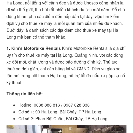
Hạ Long, nổi tiếng với cảnh đẹp và được Unesco công nhận là
di sản thế giới, thu hút rất nhiều khách du lịch mỗi năm. Để chủ
động khám phá các điểm đến hấp dẫn tại đây, việc tìm kiếm
dịch vụ cho thuê xe máy là mối quan tâm của nhiều du khách.
Dưới đây là danh sách các địa điểm cho thuê xe máy tại Hạ
Long mà bạn có thể tham khảo.
1. Kim’s Motorbike Rentals
Kim’s Motorbike Rentals là địa chỉ
uy tín cho thuê xe máy tại Hạ Long, Quảng Ninh, với các dòng
xe đời mới, chất lượng và được bảo dưỡng định kỳ. Thủ tục
thuê xe đơn giản, chỉ cần bằng lái và CMND. Dịch vụ giao xe
tận nơi trong nội thành Hạ Long, hỗ trợ tối đa nếu xe gặp sự cố
kỹ thuật.
Thông tin liên hệ:
Hotline: 0838 886 816 / 0987 628 336
Cơ sở 1: 90 Hạ Long, Bãi Cháy, TP Hạ Long
Cơ sở 2: Phan Bội Châu, Bãi Cháy, TP Hạ Long