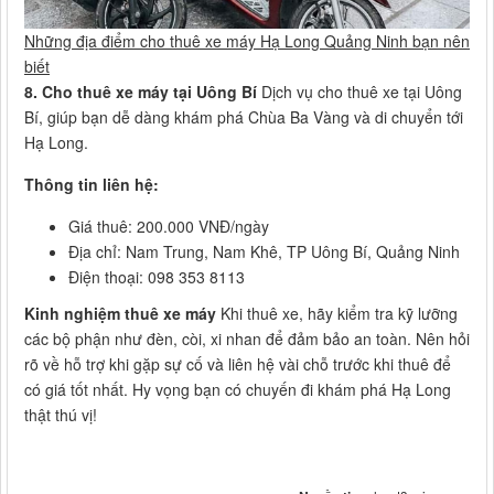
Những địa điểm cho thuê xe máy Hạ Long Quảng Ninh bạn nên
biết
8. Cho thuê xe máy tại Uông Bí
Dịch vụ cho thuê xe tại Uông
Bí, giúp bạn dễ dàng khám phá Chùa Ba Vàng và di chuyển tới
Hạ Long.
Thông tin liên hệ:
Giá thuê: 200.000 VNĐ/ngày
Địa chỉ: Nam Trung, Nam Khê, TP Uông Bí, Quảng Ninh
Điện thoại: 098 353 8113
Kinh nghiệm thuê xe máy
Khi thuê xe, hãy kiểm tra kỹ lưỡng
các bộ phận như đèn, còi, xi nhan để đảm bảo an toàn. Nên hỏi
rõ về hỗ trợ khi gặp sự cố và liên hệ vài chỗ trước khi thuê để
có giá tốt nhất. Hy vọng bạn có chuyến đi khám phá Hạ Long
thật thú vị!